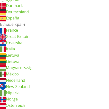
Danmark
Deutschland
España
Більше країн
France
Great Britain
Hrvatska
Italia
Lietuva
Lietuva
Magyarország
México
Nederland
New Zealand
Nigeria
Norge
Österreich