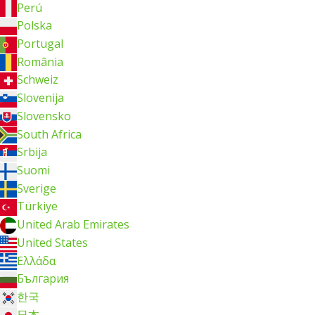
Perú
Polska
Portugal
România
Schweiz
Slovenija
Slovensko
South Africa
Srbija
Suomi
Sverige
Türkiye
United Arab Emirates
United States
Ελλάδα
България
한국
日本