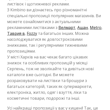
листівок і щотижневої реклами.
З Kimbino ви дізнаєтесь про різноманітні
спеціальні пропозиції популярних магазинів. Ви
можете ознайомитися з актуальними
рекламними листівками з
Велмарт
,
Ашан
,
Metro
,
Таврия в
,
Fozzy
та багатьох інших. Можна
насолоджуватися як довгостроковими
знижками, так і регулярними тижневими
пропозиціями.
У місті Харків на вас чекає багато цікавих
знижок та особливих пропозицій у місяці
Серпень, тож не зволікайте та дивіться нові
каталоги вже сьогодні. Ви можете
розраховувати на листівки та брошури з
багатьох категорій, таких як супермаркети,
електроніка, житло, одяг і взуття, ліки та
косметичні товари, подорожі та інші.
Усі найкращі пропозиції у вас у кишені! Так, це