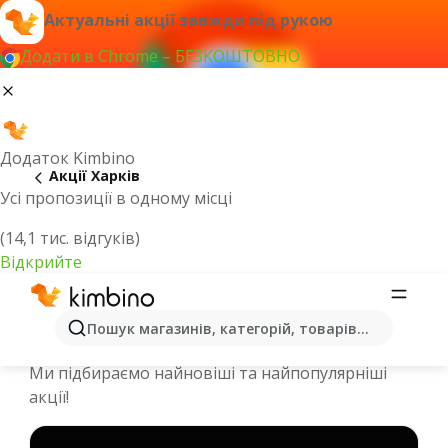
Актуальні акції завжди під рукою
Додати в Chrome – БЕЗКОШТОВНО
Додаток Kimbino
Акції Харків
Усі пропозиції в одному місці
(14,1 тис. відгуків)
Відкрийте
Спеціальні пропозиції та каталоги
Пошук магазинів, категорій, товарів...
онлайн - Харків
Ми підбираємо найновіші та найпопулярніші
акції!