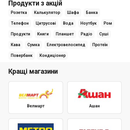
Продукти з акцій
Розетка
Калькулятор
Шафа
Банка
Телефон
Цитрусові
Вода
Ноутбук
Ром
Продукти
Книги
Планшет
Радіо
Суші
Кава
Сумка
Електровелосипед
Протеїн
Повербанк
Кондиціонер
Кращі магазини
Велмарт
Ашан