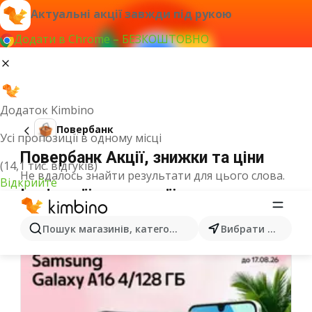
Актуальні акції завжди під рукою
Додати в Chrome – БЕЗКОШТОВНО
Додаток Kimbino
Повербанк
Усі пропозиції в одному місці
Повербанк Акції, знижки та ціни
(14,1 тис. відгуків)
Не вдалось знайти результати для цього слова.
Відкрийте
Інші акції з категорії
Пошук магазинів, категорій, товарів...
Вибрати місто