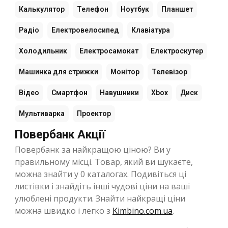
Калькулятор
Телефон
Ноутбук
Планшет
Радіо
Електровелосипед
Клавіатура
Холодильник
Електросамокат
Електроскутер
Машинка для стрижки
Монітор
Телевізор
Відео
Смартфон
Навушники
Xbox
Диск
Мультиварка
Проектор
Повербанк Акції
Повербанк за найкращою ціною? Ви у
правильному місці. Товар, який ви шукаєте,
можна знайти у 0 каталогах. Подивіться ці
листівки і знайдіть інші чудові ціни на ваші
улюблені продукти. Знайти найкращі ціни
можна швидко і легко з
Kimbino.com.ua
.