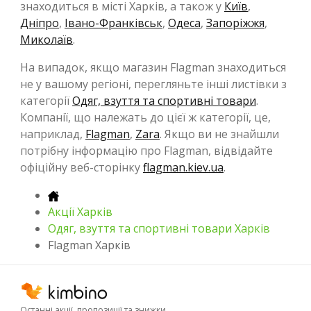
знаходиться в місті Харків, а також у
Київ
,
Дніпро
,
Івано-Франківськ
,
Одеса
,
Запоріжжя
,
Миколаїв
.
На випадок, якщо магазин Flagman знаходиться
не у вашому регіоні, перегляньте інші листівки з
категорії
Одяг, взуття та спортивні товари
.
Компанії, що належать до цієї ж категорії, це,
наприклад,
Flagman
,
Zara
. Якщо ви не знайшли
потрібну інформацію про Flagman, відвідайте
офіційну веб-сторінку
flagman.kiev.ua
.
Акції Харків
Одяг, взуття та спортивні товари Харків
Flagman Харків
Останні акції, пропозиції та знижки