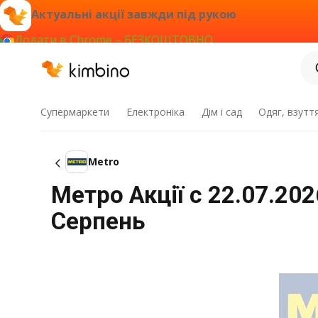
Актуальні акції завжди під рукою
Додати в Chrome – БЕЗКОШТОВНО
Супермаркети
Електроніка
Дім і сад
Одяг, взутт
Metro
Метро Акції c 22.07.20
Серпень