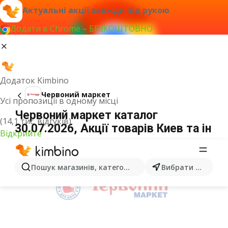
Актуальні акції завжди під рукою
Додати в Chrome – БЕЗКОШТОВНО
Додаток Kimbino
Червоний маркет
Усі пропозиції в одному місці
Червоний маркет каталог
(14,1 тис. відгуків)
30.07.2026, Акції товарів Киев та ін
Відкрийте
ОГОЛОШЕННЯ
Пошук магазинів, категорій, товарів...
Вибрати місто