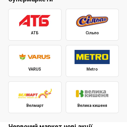
АТБ
Сільпо
VARUS
Metro
Велмарт
Велика кишеня
Червоний маркет нові акції