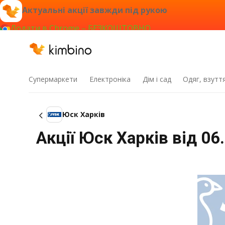
Актуальні акції завжди під рукою
Додати в Chrome – БЕЗКОШТОВНО
Супермаркети
Електроніка
Дім і сад
Одяг, взутт
Юск Харків
Акції Юск Харків від 06