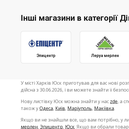
Інші магазини в категорії Ді
Эпицентр
Леруа мерлен
У місті Харків Юск приготував для вас нові ро
дійсна з 30.06.2026, і ви можете знайти її безп
Нову листівку Юск можна знайти у нас
zde
, а с
також у
Одеса
,
Київ
,
Маріуполь
,
Макіївка
.
Якщо ви не знайшли все, що вам потрібно, у ли
мерлен
,
Эпицентр
,
Юск
. Якщо ви обрали товар 