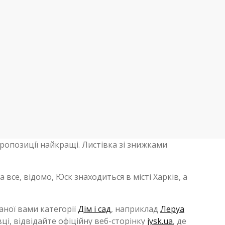
пропозиції найкращі. Листівка зі знижками
а все, відомо, Юск знаходиться в місті Харків, а
аної вами категорії
Дім і сад
, наприклад
Леруа
ці, відвідайте офіційну веб-сторінку
jysk.ua
, де