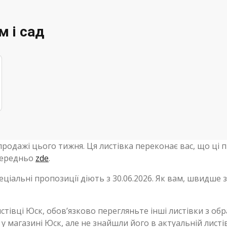
м і сад
зпродажі цього тижня. Ця листівка переконає вас, що ці 
осередньо
zde
.
пеціальні пропозиції діють з 30.06.2026. Як вам, швидше з
стівці Юск, обов’язково перегляньте інші листівки з обр
у магазині Юск, але не знайшли його в актуальній листів