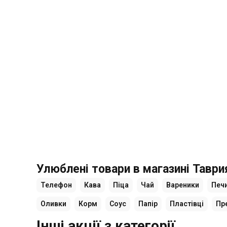
Улюблені товари в магазині Таврия
Телефон
Кава
Піца
Чай
Вареники
Печ
Оливки
Корм
Соус
Папір
Пластівці
Пр
Інші акції з категорії