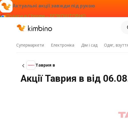
Актуальні акції завжди під рукою
Додати в Chrome – БЕЗКОШТОВНО
Супермаркети
Електроніка
Дім і сад
Одяг, взутт
Таврия в
Акції Таврия в від 06.0