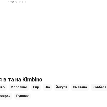
ОГОЛОШЕННЯ
 в та на Kimbino
иво
Морозиво
Сир
Чіа
Йогурт
Сметана
Ковбаса
есерви
Рушник