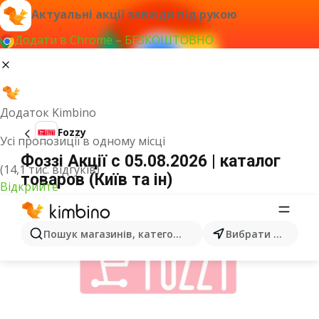
Актуальні акції завжди під рукою
Додати в Chrome – БЕЗКОШТОВНО
Додаток Kimbino
Fozzy
Усі пропозиції в одному місці
Фоззі Акції c 05.08.2026 | каталог
(14,1 тис. відгуків)
товаров (Київ та ін)
Відкрийте
ОГОЛОШЕННЯ
Пошук магазинів, категорій, товарів...
Вибрати місто