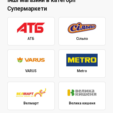
Інші магазини в категорії
Супермаркети
АТБ
Сільпо
VARUS
Metro
Велмарт
Велика кишеня