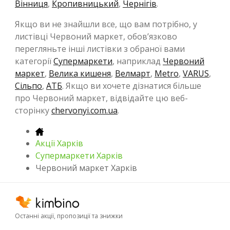
Вінниця
,
Кропивницький
,
Чернігів
.
Якщо ви не знайшли все, що вам потрібно, у
листівці Червоний маркет, обов’язково
перегляньте інші листівки з обраної вами
категорії
Супермаркети
, наприклад
Червоний
маркет
,
Велика кишеня
,
Велмарт
,
Metro
,
VARUS
,
Сільпо
,
АТБ
. Якщо ви хочете дізнатися більше
про Червоний маркет, відвідайте цю веб-
сторінку
chervonyi.com.ua
.
Акції Харків
Супермаркети Харків
Червоний маркет Харків
Останні акції, пропозиції та знижки