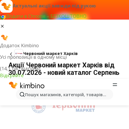
Актуальні акції завжди під рукою
Додати в Chrome – БЕЗКОШТОВНО
Додаток Kimbino
Червоний маркет Харків
Усі пропозиції в одному місці
Акції Червоний маркет Харків від
(14,1 тис. відгуків)
30.07.2026 - новий каталог Серпень
Відкрийте
ОГОЛОШЕННЯ
Пошук магазинів, категорій, товарів...