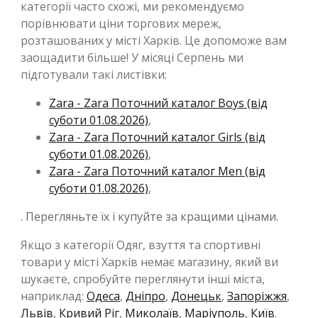
категорії часто схожі, ми рекомендуємо
порівнювати ціни торгових мереж,
розташованих у місті Харків. Це допоможе вам
заощадити більше! У місяці Серпень ми
підготували такі листівки:
Zara - Zara Поточний каталог Boys (від
суботи 01.08.2026)
,
Zara - Zara Поточний каталог Girls (від
суботи 01.08.2026)
,
Zara - Zara Поточний каталог Men (від
суботи 01.08.2026)
,
. Перегляньте їх і купуйте за кращими цінами.
Якщо з категорії Одяг, взуття та спортивні
товари у місті Харків немає магазину, який ви
шукаєте, спробуйте переглянути інші міста,
наприклад:
Одеса
,
Дніпро
,
Донецьк
,
Запоріжжя
,
Львів
,
Кривий Ріг
,
Миколаїв
,
Маріуполь
,
Київ
.