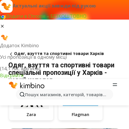
Актуальні акції завжди під рукою
Додати в Chrome – БЕЗКОШТОВНО
Додаток Kimbino
Одяг, взуття та спортивні товари Харків
Усі пропозиції в одному місці
Одяг, взуття та спортивні товари
(14,1 тис. відгуків)
спеціальні пропозиції у Харків -
Відкрийте
новий каталог
Пошук магазинів, категорій, товарів...
Zara
Flagman