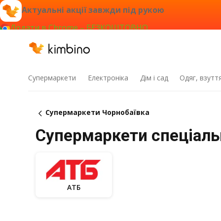
Актуальні акції завжди під рукою
Додати в Chrome – БЕЗКОШТОВНО
Супермаркети
Електроніка
Дім і сад
Одяг, взутт
Супермаркети Чорнобаївка
Супермаркети спеціальн
АТБ