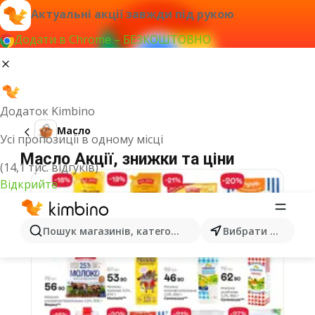
Актуальні акції завжди під рукою
Додати в Chrome – БЕЗКОШТОВНО
Додаток Kimbino
Масло
Усі пропозиції в одному місці
Масло Акції, знижки та ціни
(14,1 тис. відгуків)
Відкрийте
Пошук магазинів, категорій, товарів...
Вибрати місто