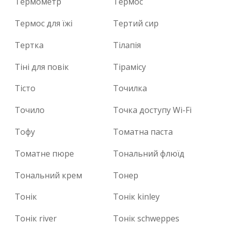
Термометр
Термос
Термос для їжі
Тертий сир
Тертка
Тілапія
Тіні для повік
Тірамісу
Тісто
Точилка
Точило
Точка доступу Wi-Fi
Тофу
Томатна паста
Томатне пюре
Тональний флюїд
Тональний крем
Тонер
Тонік
Тонік kinley
Тонік river
Тонік schweppes