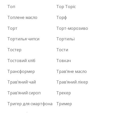
Топ
Top Topic
Топлене масло
Торф
Торт
Торт-морозиво
Тортилья чипси
Тортильї
Тостер
Тости
Тостовий хліб
Товкач
Трансформер
Трав’яне масло
Трав’яний чай
Трав’яний лікер
Трав’яний сироп
Трекер
Тригер для смартфона
Тример