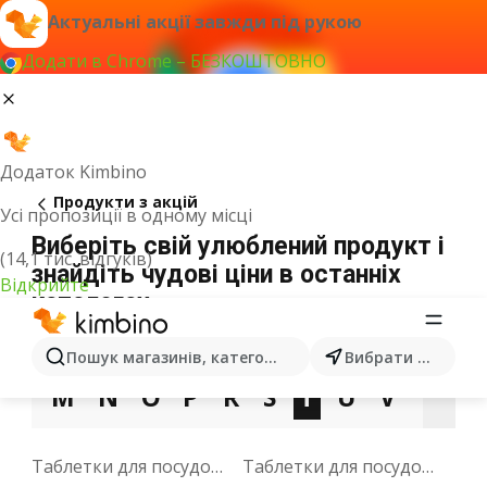
Актуальні акції завжди під рукою
Додати в Chrome – БЕЗКОШТОВНО
Додаток Kimbino
Продукти з акцій
Усі пропозиції в одному місці
Виберіть свій улюблений продукт і
(14,1 тис. відгуків)
знайдіть чудові ціни в останніх
Відкрийте
каталогах
3
A
B
C
D
E
F
G
H
I
J
Пошук магазинів, категорій, товарів...
Вибрати місто
M
N
O
P
R
S
T
U
V
W
X
Таблетки для посудомийки
Таблетки для посудомийної машини