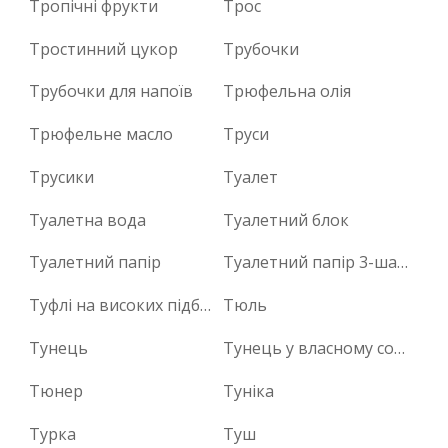
Тропічні фрукти
Трос
Тростинний цукор
Трубочки
Трубочки для напоїв
Трюфельна олія
Трюфельне масло
Труси
Трусики
Туалет
Туалетна вода
Туалетний блок
Туалетний папір
Туалетний папір 3-шаровий
Туфлі на високих підборах
Тюль
Тунець
Тунець у власному соку
Тюнер
Туніка
Турка
Туш