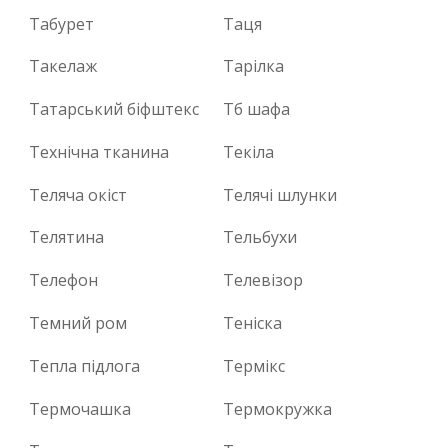
Табурет
Таця
Такелаж
Тарілка
Татарський біфштекс
Тб шафа
Технічна тканина
Текіла
Теляча окіст
Телячі шлунки
Телятина
Тельбухи
Телефон
Телевізор
Темний ром
Теніска
Тепла підлога
Термікс
Термочашка
Термокружка