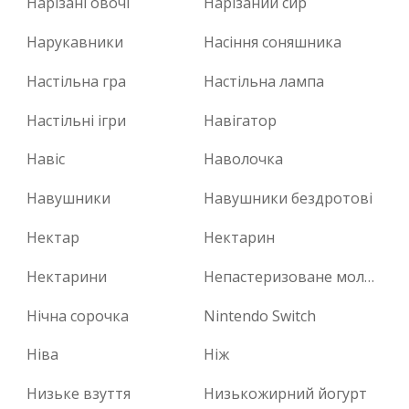
Нарізані овочі
Нарізаний сир
Нарукавники
Насіння соняшника
Настільна гра
Настільна лампа
Настільні ігри
Навігатор
Навіс
Наволочка
Навушники
Навушники бездротові
Нектар
Нектарин
Нектарини
Непастеризоване молоко
Нічна сорочка
Nintendo Switch
Ніва
Ніж
Низьке взуття
Низькожирний йогурт