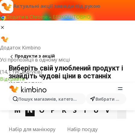
Актуальні акції завжди під рукою
Додати в Chrome – БЕЗКОШТОВНО
Додаток Kimbino
Продукти з акцій
Усі пропозиції в одному місці
Виберіть свій улюблений продукт і
(14,1 тис. відгуків)
знайдіть чудові ціни в останніх
Відкрийте
каталогах
3
A
B
C
D
E
F
G
H
I
J
Пошук магазинів, категорій, товарів...
Вибрати місто
M
N
O
P
R
S
T
U
V
W
X
Набір для манікюру
Набір посуду