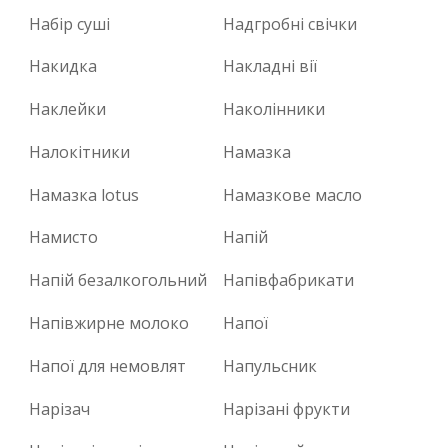
Набір суші
Надгробні свічки
Накидка
Накладні вії
Наклейки
Наколінники
Налокітники
Намазка
Намазка lotus
Намазкове масло
Намисто
Напій
Напій безалкогольний
Напівфабрикати
Напівжирне молоко
Напої
Напої для немовлят
Напульсник
Нарізач
Нарізані фрукти