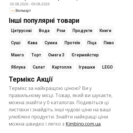
03.08.2026
-
09.08.2026
Велмарт
Інші популярні товари
Цитрусові
Вода
Ром
Продукти
Книги
Суші
Кава
Сумка
Протеїн
Піца
Пиво
Манго
Торт
Омега 3
Єгермейстер
Яблука
Салат
Картопля
Іграшки
LEGO
Термікс Акції
Термікс за найкращою ціною? Ви у
правильному місці. Товар, який ви шукаєте,
можна знайти у 0 каталогах. Подивіться ці
листівки і знайдіть інші чудові ціни на ваші
улюблені продукти. Знайти найкращі ціни
можна швидко і легко з
Kimbino.com.ua
.