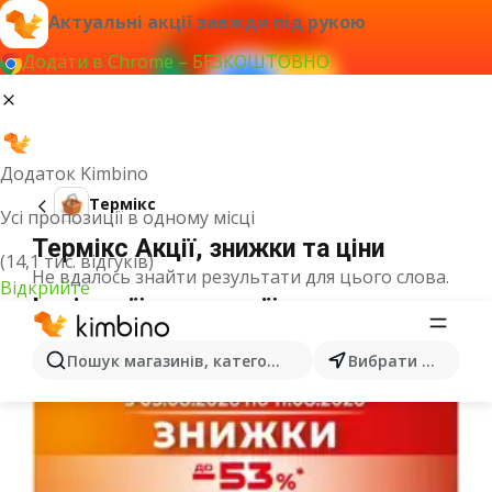
Актуальні акції завжди під рукою
Додати в Chrome – БЕЗКОШТОВНО
Додаток Kimbino
Термікс
Усі пропозиції в одному місці
Термікс Акції, знижки та ціни
(14,1 тис. відгуків)
Не вдалось знайти результати для цього слова.
Відкрийте
Інші акції з категорії
Пошук магазинів, категорій, товарів...
Вибрати місто