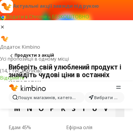
Актуальні акції завжди під рукою
Додати в Chrome – БЕЗКОШТОВНО
Додаток Kimbino
Продукти з акцій
Усі пропозиції в одному місці
Виберіть свій улюблений продукт і
(14,1 тис. відгуків)
знайдіть чудові ціни в останніх
Відкрийте
каталогах
3
A
B
C
D
E
F
G
H
I
J
Пошук магазинів, категорій, товарів...
Вибрати місто
M
N
O
P
R
S
T
U
V
W
X
Едам 45%
Ефірна олія