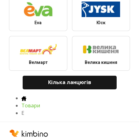
Eva
Юск
Велмарт
Велика кишеня
Кілька ланцюгів
Товари
E