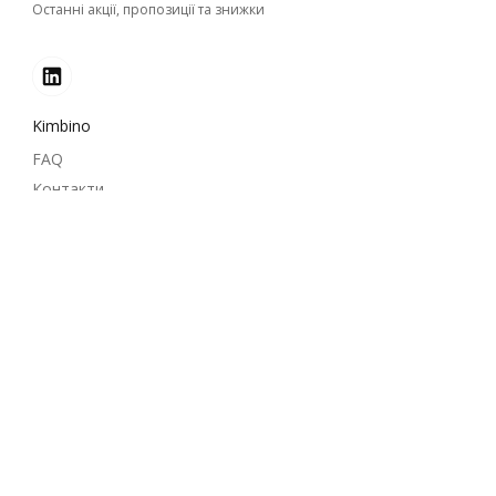
Останні акції, пропозиції та знижки
Kimbino
FAQ
Контакти
Міста
Товари
Партнерство
Як рекламувати
B2B зона
© 2026
kimbino.com.ua
Умови використання сайту