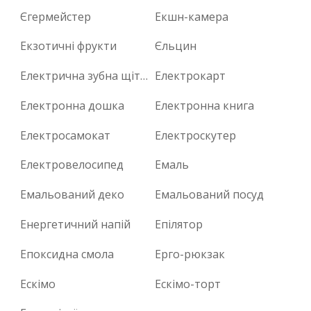
Єгермейстер
Екшн-камера
Екзотичні фрукти
Єльцин
Електрична зубна щітка
Електрокарт
Електронна дошка
Електронна книга
Електросамокат
Електроскутер
Електровелосипед
Емаль
Емальований деко
Емальований посуд
Енергетичний напій
Епілятор
Епоксидна смола
Ерго-рюкзак
Ескімо
Ескімо-торт