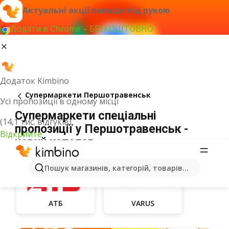
Актуальні акції завжди під рукою
Додати в Chrome – БЕЗКОШТОВНО
Додаток Kimbino
Супермаркети Першотравенськ
Усі пропозиції в одному місці
Супермаркети спеціальні
(14,1 тис. відгуків)
пропозиції у Першотравенськ -
Відкрийте
новий каталог
Пошук магазинів, категорій, товарів...
АТБ
VARUS