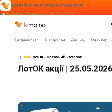
Актуальні акції завжди під рукою
Додати в Chrome – БЕЗКОШТОВНО
Супермаркети
Електроніка
Дім і сад
Одяг, взутт
ЛотОК - Поточний каталог
ЛотОК акції | 25.05.2026