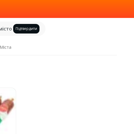
місто
Підтвердити
Міста