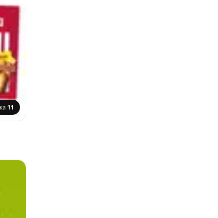
нка
11