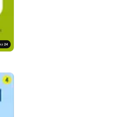
нка
24