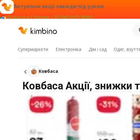
Актуальні акції завжди під рукою
Додати в Chrome – БЕЗКОШТОВНО
Супермаркети
Електроніка
Дім і сад
Одяг, взутт
Ковбаса
Ковбаса Акції, знижки т