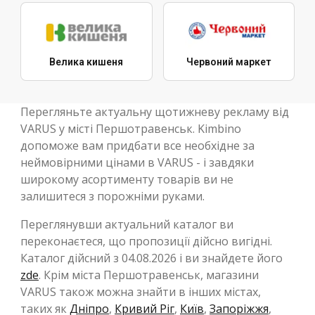
Велика кишеня
Червоний маркет
Перегляньте актуальну щотижневу рекламу від
VARUS у місті Першотравенськ. Kimbino
допоможе вам придбати все необхідне за
неймовірними цінами в VARUS - і завдяки
широкому асортименту товарів ви не
залишитеся з порожніми руками.
Переглянувши актуальний каталог ви
переконаєтеся, що пропозиції дійсно вигідні.
Каталог дійсний з 04.08.2026 і ви знайдете його
zde
. Крім міста Першотравенськ, магазини
VARUS також можна знайти в інших містах,
таких як
Дніпро
,
Кривий Ріг
,
Київ
,
Запоріжжя
,