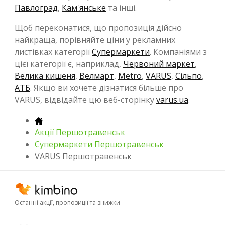
Павлоград
,
Кам'янське
та інші.
Щоб переконатися, що пропозиція дійсно
найкраща, порівняйте ціни у рекламних
листівках категорії
Супермаркети
. Компаніями з
цієї категорії є, наприклад,
Червоний маркет
,
Велика кишеня
,
Велмарт
,
Metro
,
VARUS
,
Сільпо
,
АТБ
. Якщо ви хочете дізнатися більше про
VARUS, відвідайте цю веб-сторінку
varus.ua
.
Акції Першотравенськ
Супермаркети Першотравенськ
VARUS Першотравенськ
Останні акції, пропозиції та знижки