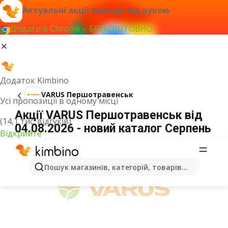
Актуальні акції завжди під рукою
Додати в Chrome – БЕЗКОШТОВНО
Додаток Kimbino
VARUS Першотравенськ
Усі пропозиції в одному місці
Акції VARUS Першотравенськ від
(14,1 тис. відгуків)
04.08.2026 - новий каталог Серпень
Відкрийте
ОГОЛОШЕННЯ
Пошук магазинів, категорій, товарів...