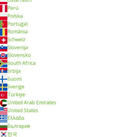
Österreich
Perú
Polska
Portugal
România
Schweiz
Slovenija
Slovensko
South Africa
Srbija
Suomi
Sverige
Türkiye
United Arab Emirates
United States
Ελλάδα
България
한국