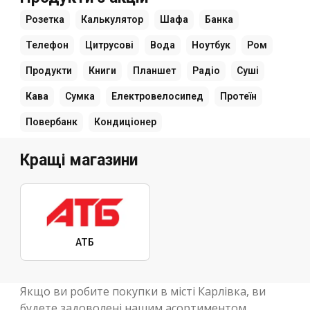
Розетка
Калькулятор
Шафа
Банка
Телефон
Цитрусові
Вода
Ноутбук
Ром
Продукти
Книги
Планшет
Радіо
Суші
Кава
Сумка
Електровелосипед
Протеїн
Повербанк
Кондиціонер
Кращі магазини
АТБ
Якщо ви робите покупки в місті Карлівка, ви
будете задоволені нашим асортиментом