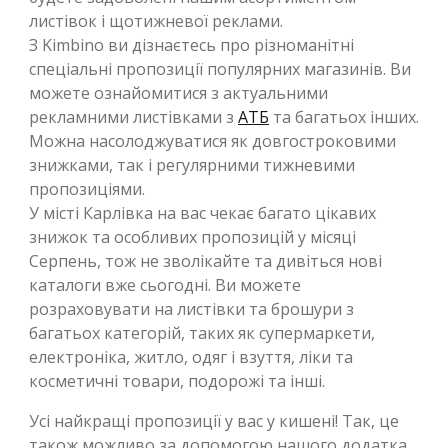
листівок і щотижневої реклами.
З Kimbino ви дізнаєтесь про різноманітні
спеціальні пропозиції популярних магазинів. Ви
можете ознайомитися з актуальними
рекламними листівками з
АТБ
та багатьох інших.
Можна насолоджуватися як довгостроковими
знижками, так і регулярними тижневими
пропозиціями.
У місті Карлівка на вас чекає багато цікавих
знижок та особливих пропозицій у місяці
Серпень, тож не зволікайте та дивіться нові
каталоги вже сьогодні. Ви можете
розраховувати на листівки та брошури з
багатьох категорій, таких як супермаркети,
електроніка, житло, одяг і взуття, ліки та
косметичні товари, подорожі та інші.
Усі найкращі пропозиції у вас у кишені! Так, це
також можливо за допомогою нашого додатка