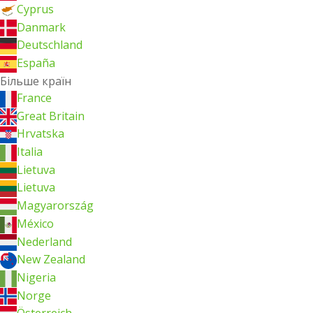
Cyprus
Danmark
Deutschland
España
Більше країн
France
Great Britain
Hrvatska
Italia
Lietuva
Lietuva
Magyarország
México
Nederland
New Zealand
Nigeria
Norge