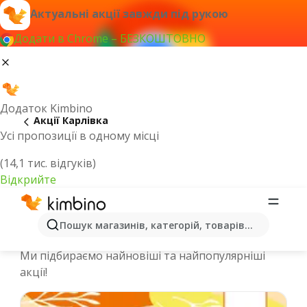
Актуальні акції завжди під рукою
Додати в Chrome – БЕЗКОШТОВНО
Додаток Kimbino
Акції Карлівка
Усі пропозиції в одному місці
(14,1 тис. відгуків)
Відкрийте
Спеціальні пропозиції та каталоги
Пошук магазинів, категорій, товарів...
онлайн - Карлівка
Ми підбираємо найновіші та найпопулярніші
акції!