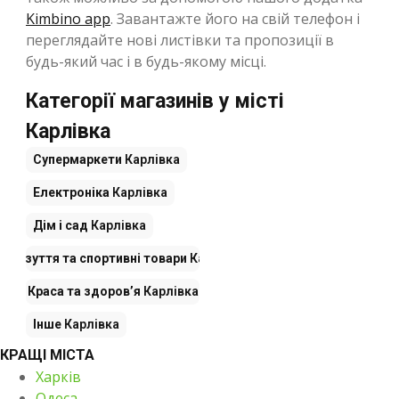
Kimbino app
. Завантажте його на свій телефон і
переглядайте нові листівки та пропозиції в
будь-який час і в будь-якому місці.
Категорії магазинів у місті
Карлівка
Супермаркети
Карлівка
Електроніка
Карлівка
Дім і сад
Карлівка
г, взуття та спортивні товари
Карлівка
Краса та здоров’я
Карлівка
Інше
Карлівка
КРАЩІ МІСТА
Харків
Одеса