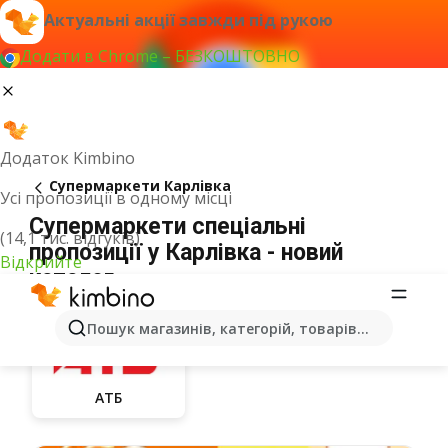
Актуальні акції завжди під рукою
Додати в Chrome – БЕЗКОШТОВНО
Додаток Kimbino
Супермаркети Карлівка
Усі пропозиції в одному місці
Супермаркети спеціальні
(14,1 тис. відгуків)
пропозиції у Карлівка - новий
Відкрийте
каталог
Пошук магазинів, категорій, товарів...
АТБ