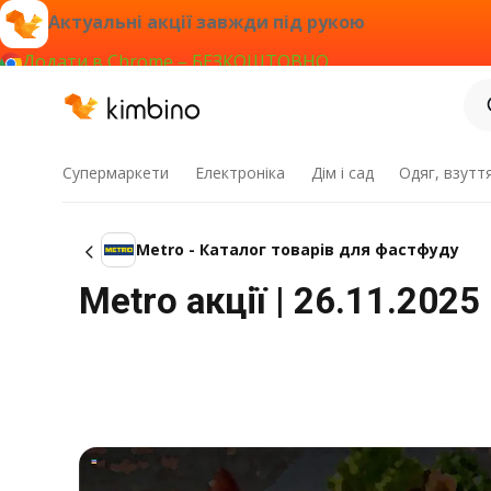
Актуальні акції завжди під рукою
Додати в Chrome – БЕЗКОШТОВНО
Супермаркети
Електроніка
Дім і сад
Одяг, взутт
Metro - Каталог товарів для фастфуду
Metro акції | 26.11.2025