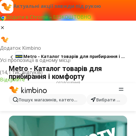
Актуальні акції завжди під рукою
Додати в Chrome – БЕЗКОШТОВНО
Додаток Kimbino
Metro - Каталог товарів для прибирання і комфорту
Усі пропозиції в одному місці
Metro - Каталог товарів для
(14,1 тис. відгуків)
прибирання і комфорту
Відкрийте
ОГОЛОШЕННЯ
Пошук магазинів, категорій, товарів...
Вибрати місто