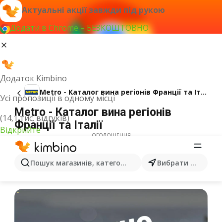
Актуальні акції завжди під рукою
Додати в Chrome – БЕЗКОШТОВНО
Додаток Kimbino
Metro - Каталог вина регіонів Франції та Італії
Усі пропозиції в одному місці
Metro - Каталог вина регіонів
(14,1 тис. відгуків)
Франції та Італії
Відкрийте
ОГОЛОШЕННЯ
Пошук магазинів, категорій, товарів...
Вибрати місто