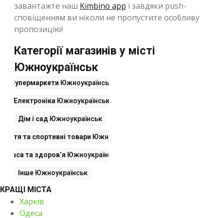
завантажте наш
Kimbino app
і завдяки push-
сповіщенням ви ніколи не пропустите особливу
пропозицію!
Категорії магазинів у місті
Южноукраїнськ
Супермаркети
Южноукраїнськ
Електроніка
Южноукраїнськ
Дім і сад
Южноукраїнськ
взуття та спортивні товари
Южноукраїнськ
Краса та здоров’я
Южноукраїнськ
Інше
Южноукраїнськ
КРАЩІ МІСТА
Харків
Одеса