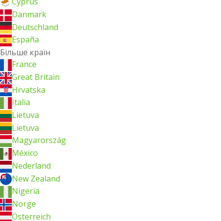
Cyprus
Danmark
Deutschland
España
Більше країн
France
Great Britain
Hrvatska
Italia
Lietuva
Lietuva
Magyarország
México
Nederland
New Zealand
Nigeria
Norge
Österreich