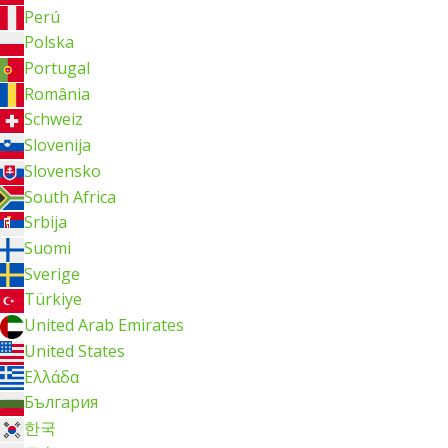
Perú
Polska
Portugal
România
Schweiz
Slovenija
Slovensko
South Africa
Srbija
Suomi
Sverige
Türkiye
United Arab Emirates
United States
Ελλάδα
България
한국