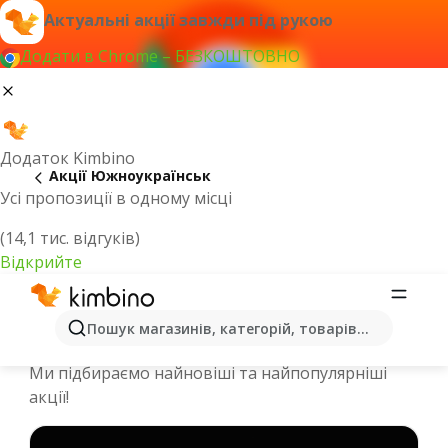
Актуальні акції завжди під рукою
Додати в Chrome – БЕЗКОШТОВНО
Додаток Kimbino
Акції Южноукраїнськ
Усі пропозиції в одному місці
(14,1 тис. відгуків)
Відкрийте
Спеціальні пропозиції та каталоги
Пошук магазинів, категорій, товарів...
онлайн - Южноукраїнськ
Ми підбираємо найновіші та найпопулярніші
акції!