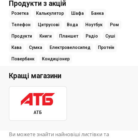
Продукти з акцій
Розетка
Калькулятор
Шафа
Банка
Телефон
Цитрусові
Вода
Ноутбук
Ром
Продукти
Книги
Планшет
Радіо
Суші
Кава
Сумка
Електровелосипед
Протеїн
Повербанк
Кондиціонер
Кращі магазини
АТБ
Ви можете знайти найновіші листівки та