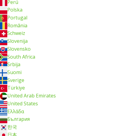
Perú
Polska
Portugal
România
Schweiz
Slovenija
Slovensko
South Africa
Srbija
Suomi
Sverige
Türkiye
United Arab Emirates
United States
Ελλάδα
България
한국
日本