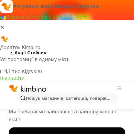
Актуальні акції завжди під рукою
Додати в Chrome – БЕЗКОШТОВНО
Додаток Kimbino
Акції Стебник
Усі пропозиції в одному місці
(14,1 тис. відгуків)
Відкрийте
Спеціальні пропозиції та каталоги
Пошук магазинів, категорій, товарів...
онлайн - Стебник
Ми підбираємо найновіші та найпопулярніші
акції!