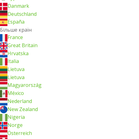
Danmark
Deutschland
España
Більше країн
France
Great Britain
Hrvatska
Italia
Lietuva
Lietuva
Magyarország
México
Nederland
New Zealand
Nigeria
Norge
Österreich