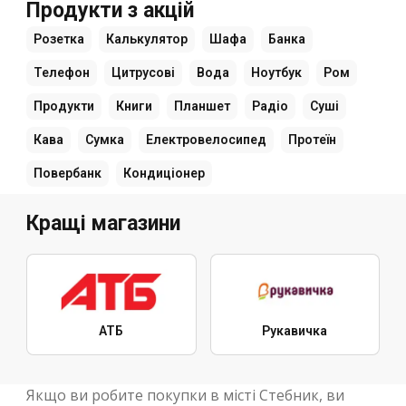
Продукти з акцій
Розетка
Калькулятор
Шафа
Банка
Телефон
Цитрусові
Вода
Ноутбук
Ром
Продукти
Книги
Планшет
Радіо
Суші
Кава
Сумка
Електровелосипед
Протеїн
Повербанк
Кондиціонер
Кращі магазини
АТБ
Рукавичка
Якщо ви робите покупки в місті Стебник, ви