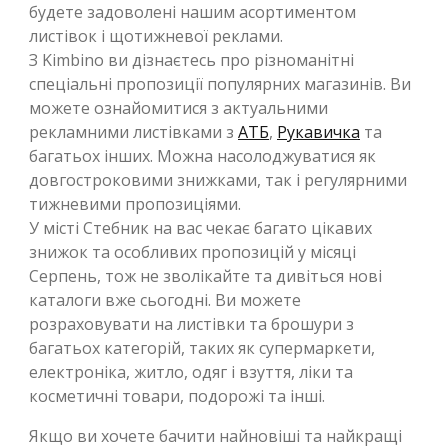
будете задоволені нашим асортиментом
листівок і щотижневої реклами.
З Kimbino ви дізнаєтесь про різноманітні
спеціальні пропозиції популярних магазинів. Ви
можете ознайомитися з актуальними
рекламними листівками з
АТБ
,
Рукавичка
та
багатьох інших. Можна насолоджуватися як
довгостроковими знижками, так і регулярними
тижневими пропозиціями.
У місті Стебник на вас чекає багато цікавих
знижок та особливих пропозицій у місяці
Серпень, тож не зволікайте та дивіться нові
каталоги вже сьогодні. Ви можете
розраховувати на листівки та брошури з
багатьох категорій, таких як супермаркети,
електроніка, житло, одяг і взуття, ліки та
косметичні товари, подорожі та інші.
Якщо ви хочете бачити найновіші та найкращі