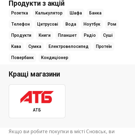
Продукти з акцій
Розетка
Калькулятор
Шафа
Банка
Телефон
Цитрусові
Вода
Ноутбук
Ром
Продукти
Книги
Планшет
Радіо
Суші
Кава
Сумка
Електровелосипед
Протеїн
Повербанк
Кондиціонер
Кращі магазини
АТБ
Якщо ви робите покупки в місті Сновськ, ви