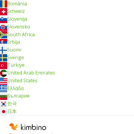
România
Schweiz
Slovenija
Slovensko
South Africa
Srbija
Suomi
Sverige
Türkiye
United Arab Emirates
United States
Ελλάδα
България
한국
日本