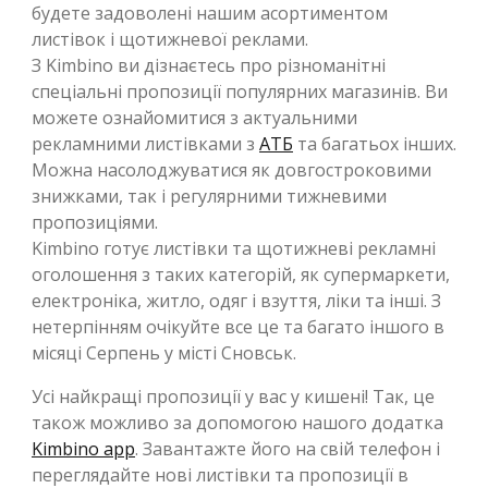
будете задоволені нашим асортиментом
листівок і щотижневої реклами.
З Kimbino ви дізнаєтесь про різноманітні
спеціальні пропозиції популярних магазинів. Ви
можете ознайомитися з актуальними
рекламними листівками з
АТБ
та багатьох інших.
Можна насолоджуватися як довгостроковими
знижками, так і регулярними тижневими
пропозиціями.
Kimbino готує листівки та щотижневі рекламні
оголошення з таких категорій, як супермаркети,
електроніка, житло, одяг і взуття, ліки та інші. З
нетерпінням очікуйте все це та багато іншого в
місяці Серпень у місті Сновськ.
Усі найкращі пропозиції у вас у кишені! Так, це
також можливо за допомогою нашого додатка
Kimbino app
. Завантажте його на свій телефон і
переглядайте нові листівки та пропозиції в