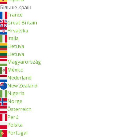
Більше країн
France
Great Britain
Hrvatska
Italia
Lietuva
Lietuva
Magyarország
México
Nederland
New Zealand
Nigeria
Norge
Österreich
Perú
Polska
Portugal