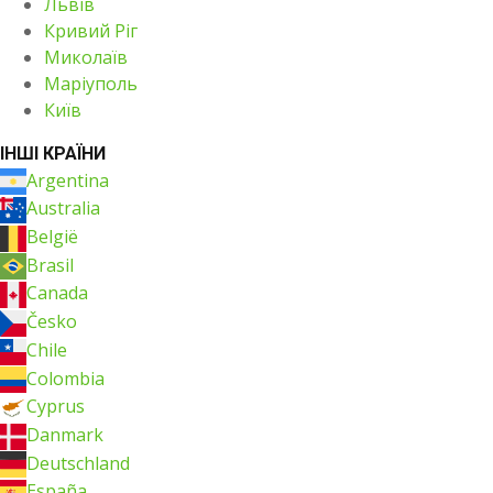
Львів
Кривий Ріг
Миколаїв
Маріуполь
Київ
ІНШІ КРАЇНИ
Argentina
Australia
België
Brasil
Canada
Česko
Chile
Colombia
Cyprus
Danmark
Deutschland
España