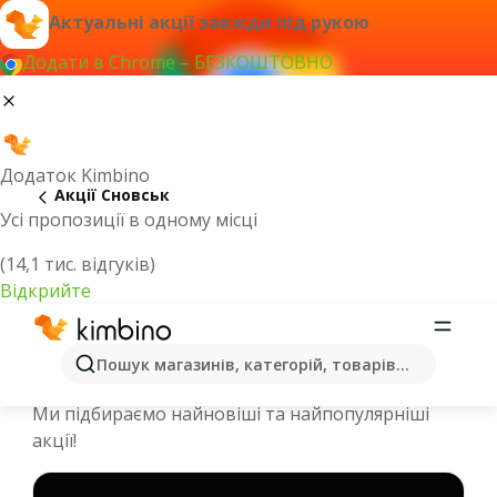
Актуальні акції завжди під рукою
Додати в Chrome – БЕЗКОШТОВНО
Додаток Kimbino
Акції Сновськ
Усі пропозиції в одному місці
(14,1 тис. відгуків)
Відкрийте
Спеціальні пропозиції та каталоги
Пошук магазинів, категорій, товарів...
онлайн - Сновськ
Ми підбираємо найновіші та найпопулярніші
акції!