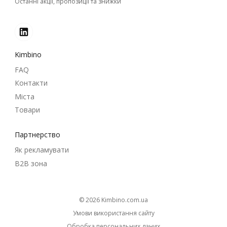
Останні акції, пропозиції та знижки
Kimbino
FAQ
Контакти
Міста
Товари
Партнерство
Як рекламувати
B2B зона
© 2026
kimbino.com.ua
Умови використання сайту
Обробка персональних даних