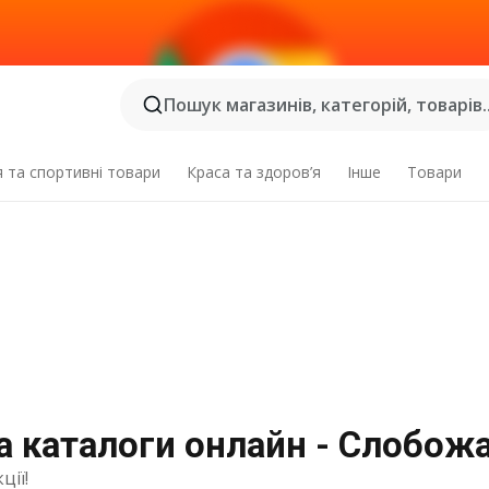
Пошук магазинів, категорій, товарів..
я та спортивні товари
Краса та здоров’я
Інше
Товари
та каталоги онлайн - Слобож
ції!