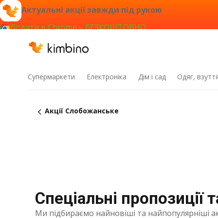
Актуальні акції завжди під рукою
Додати в Chrome – БЕЗКОШТОВНО
Супермаркети
Електроніка
Дім і сад
Одяг, взутт
Акції Слобожанське
Спеціальні пропозиції 
Ми підбираємо найновіші та найпопулярніші ак