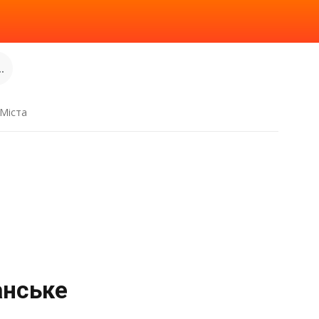
.
Міста
анське