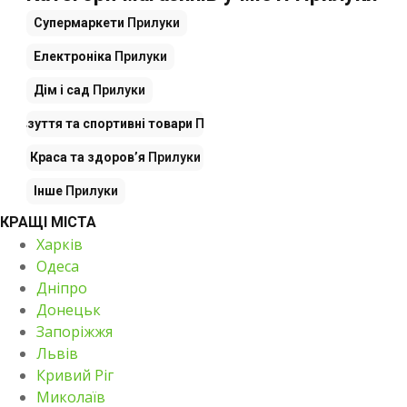
Супермаркети
Прилуки
Електроніка
Прилуки
Дім і сад
Прилуки
яг, взуття та спортивні товари
Прилуки
Краса та здоров’я
Прилуки
Інше
Прилуки
КРАЩІ МІСТА
Харків
Одеса
Дніпро
Донецьк
Запоріжжя
Львів
Кривий Ріг
Миколаїв