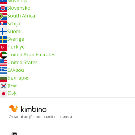
Slovenija
Slovensko
South Africa
Srbija
Suomi
Sverige
Türkiye
United Arab Emirates
United States
Ελλάδα
България
한국
日本
Останні акції, пропозиції та знижки