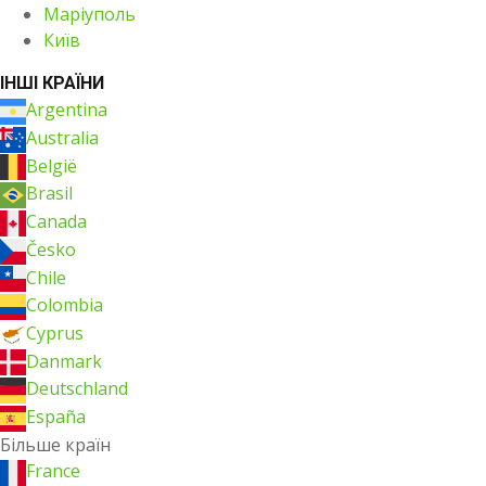
Маріуполь
Київ
ІНШІ КРАЇНИ
Argentina
Australia
België
Brasil
Canada
Česko
Chile
Colombia
Cyprus
Danmark
Deutschland
España
Більше країн
France