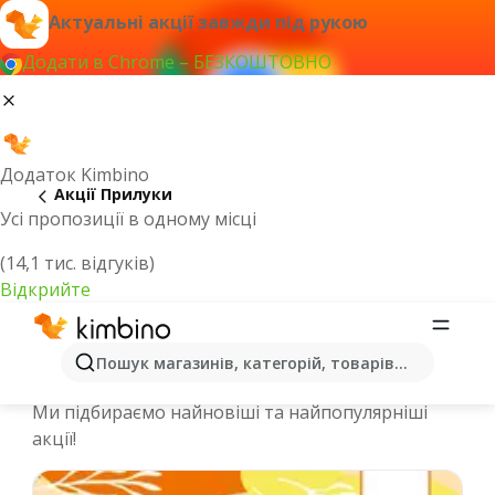
Актуальні акції завжди під рукою
Додати в Chrome – БЕЗКОШТОВНО
Додаток Kimbino
Акції Прилуки
Усі пропозиції в одному місці
(14,1 тис. відгуків)
Відкрийте
Спеціальні пропозиції та каталоги
Пошук магазинів, категорій, товарів...
онлайн - Прилуки
Ми підбираємо найновіші та найпопулярніші
акції!