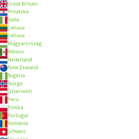
Great Britain
Hrvatska
Italia
Lietuva
Lietuva
Magyarország
México
Nederland
New Zealand
Nigeria
Norge
Österreich
Perú
Polska
Portugal
România
Schweiz