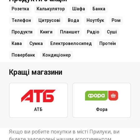
Розетка
Калькулятор
Шафа
Банка
Телефон
Цитрусові
Вода
Ноутбук
Ром
Продукти
Книги
Планшет
Радіо
Суші
Кава
Сумка
Електровелосипед
Протеїн
Повербанк
Кондиціонер
Кращі магазини
АТБ
Фора
Якщо ви робите покупки в місті Прилуки, ви
будете задоволені нашим асортиментом