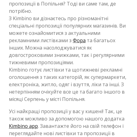
пропозиції в Попільня? Тоді ви саме там, де
потрібно.
З Kimbino ви дізнаєтесь про різноманітні
спеціальні пропозиції популярних магазинів. Ви
можете ознайомитися з актуальними
рекламними листівками з
Фора
та багатьох
інших. Можна насолоджуватися як
довгостроковими знижками, так і регулярними
тижневими пропозиціями.
Kimbino готує листівки та щотижневі рекламні
оголошення з таких категорій, як супермаркети,
електроніка, житло, одяг і взуття, ліки та інші. З
нетерпінням очікуйте все це та багато іншого в
місяці Серпень у місті Попільня.
Усі найкращі пропозиції у вас у кишені! Так, це
також можливо за допомогою нашого додатка
Kimbino app
. Завантажте його на свій телефон і
переглядайте нові листівки та пропозиції в