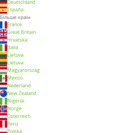
Deutschland
España
Більше країн
France
Great Britain
Hrvatska
Italia
Lietuva
Lietuva
Magyarország
México
Nederland
New Zealand
Nigeria
Norge
Österreich
Perú
Polska