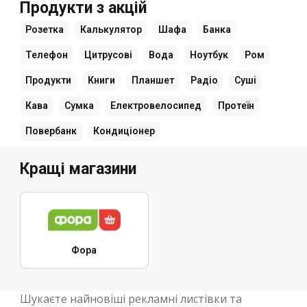
Продукти з акцій
Розетка
Калькулятор
Шафа
Банка
Телефон
Цитрусові
Вода
Ноутбук
Ром
Продукти
Книги
Планшет
Радіо
Суші
Кава
Сумка
Електровелосипед
Протеїн
Повербанк
Кондиціонер
Кращі магазини
Фора
Шукаєте найновіші рекламні листівки та