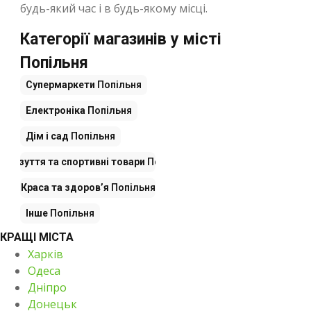
будь-який час і в будь-якому місці.
Категорії магазинів у місті
Попільня
Супермаркети
Попільня
Електроніка
Попільня
Дім і сад
Попільня
г, взуття та спортивні товари
Попільня
Краса та здоров’я
Попільня
Інше
Попільня
КРАЩІ МІСТА
Харків
Одеса
Дніпро
Донецьк