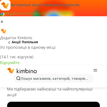
Актуальні акції завжди під рукою
Додати в Chrome – БЕЗКОШТОВНО
Додаток Kimbino
Акції Попільня
Усі пропозиції в одному місці
(14,1 тис. відгуків)
Відкрийте
Спеціальні пропозиції та каталоги
Пошук магазинів, категорій, товарів...
онлайн - Попільня
Ми підбираємо найновіші та найпопулярніші
акції!