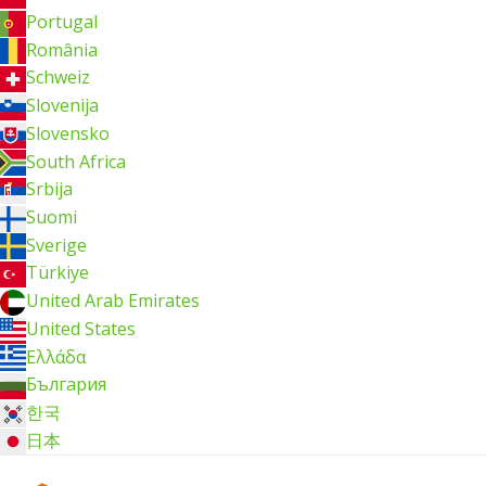
Portugal
România
Schweiz
Slovenija
Slovensko
South Africa
Srbija
Suomi
Sverige
Türkiye
United Arab Emirates
United States
Ελλάδα
България
한국
日本