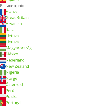
Більше країн
France
Great Britain
Hrvatska
Italia
Lietuva
Lietuva
Magyarország
México
Nederland
New Zealand
Nigeria
Norge
Österreich
Perú
Polska
Portugal