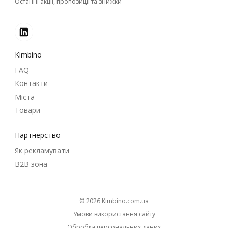
Останні акції, пропозиції та знижки
Kimbino
FAQ
Контакти
Міста
Товари
Партнерство
Як рекламувати
B2B зона
© 2026
kimbino.com.ua
Умови використання сайту
Обробка персональних даних