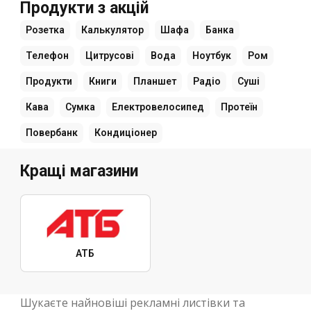
Продукти з акцій
Розетка
Калькулятор
Шафа
Банка
Телефон
Цитрусові
Вода
Ноутбук
Ром
Продукти
Книги
Планшет
Радіо
Суші
Кава
Сумка
Електровелосипед
Протеїн
Повербанк
Кондиціонер
Кращі магазини
АТБ
Шукаєте найновіші рекламні листівки та