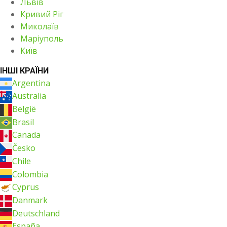
Львів
Кривий Ріг
Миколаїв
Маріуполь
Київ
ІНШІ КРАЇНИ
Argentina
Australia
België
Brasil
Canada
Česko
Chile
Colombia
Cyprus
Danmark
Deutschland
España