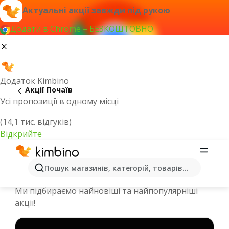
Актуальні акції завжди під рукою
Додати в Chrome – БЕЗКОШТОВНО
Додаток Kimbino
Акції Почаїв
Усі пропозиції в одному місці
(14,1 тис. відгуків)
Відкрийте
Спеціальні пропозиції та каталоги
Пошук магазинів, категорій, товарів...
онлайн - Почаїв
Ми підбираємо найновіші та найпопулярніші
акції!