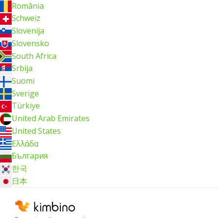
România
Schweiz
Slovenija
Slovensko
South Africa
Srbija
Suomi
Sverige
Türkiye
United Arab Emirates
United States
Ελλάδα
България
한국
日本