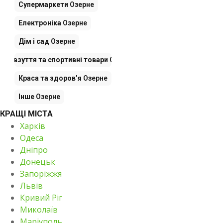
Супермаркети
Озерне
Електроніка
Озерне
Дім і сад
Озерне
яг, взуття та спортивні товари
Озерне
Краса та здоров’я
Озерне
Інше
Озерне
КРАЩІ МІСТА
Харків
Одеса
Дніпро
Донецьк
Запоріжжя
Львів
Кривий Ріг
Миколаїв
Маріуполь