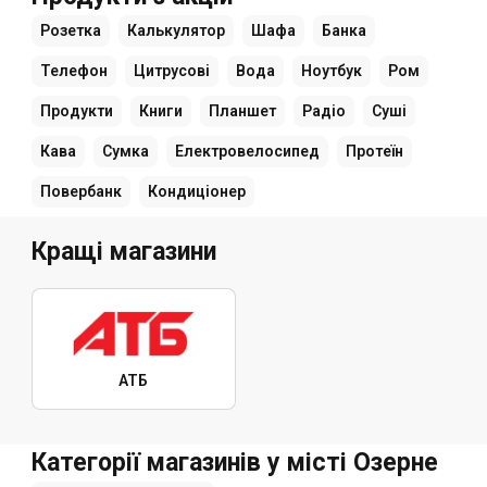
Розетка
Калькулятор
Шафа
Банка
Телефон
Цитрусові
Вода
Ноутбук
Ром
Продукти
Книги
Планшет
Радіо
Суші
Кава
Сумка
Електровелосипед
Протеїн
Повербанк
Кондиціонер
Кращі магазини
АТБ
Категорії магазинів у місті Озерне