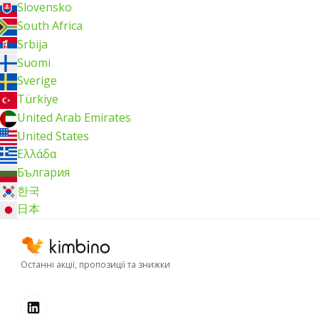
Slovensko
South Africa
Srbija
Suomi
Sverige
Türkiye
United Arab Emirates
United States
Ελλάδα
България
한국
日本
Останні акції, пропозиції та знижки