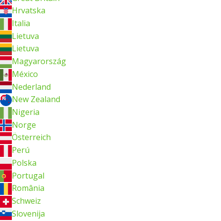
Hrvatska
Italia
Lietuva
Lietuva
Magyarország
México
Nederland
New Zealand
Nigeria
Norge
Österreich
Perú
Polska
Portugal
România
Schweiz
Slovenija