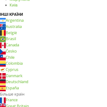
Київ
ІНШІ КРАЇНИ
Argentina
Australia
België
Brasil
Canada
Česko
Chile
Colombia
Cyprus
Danmark
Deutschland
España
Більше країн
France
Great Britain