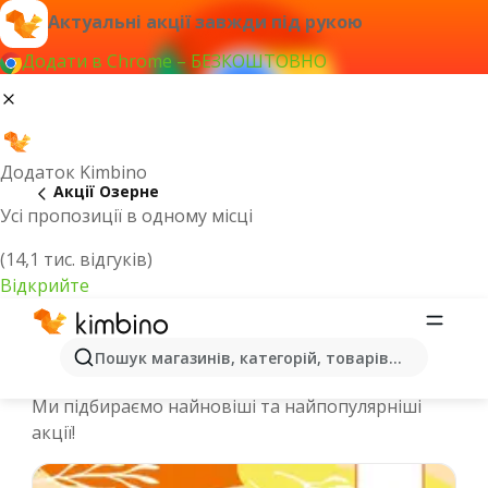
Актуальні акції завжди під рукою
Додати в Chrome – БЕЗКОШТОВНО
Додаток Kimbino
Акції Озерне
Усі пропозиції в одному місці
(14,1 тис. відгуків)
Відкрийте
Спеціальні пропозиції та каталоги
Пошук магазинів, категорій, товарів...
онлайн - Озерне
Ми підбираємо найновіші та найпопулярніші
акції!