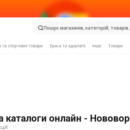
Пошук магазинів, категорій, товарів..
я та спортивні товари
Краса та здоров’я
Інше
Товари
та каталоги онлайн - Новово
ції!