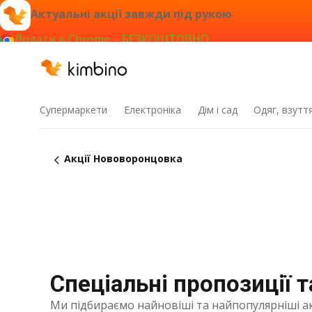
Актуальні акції завжди під рукою
Додати в Chrome – БЕЗКОШТОВНО
Супермаркети
Електроніка
Дім і сад
Одяг, взутт
Акції Нововоронцовка
Спеціальні пропозиції 
Ми підбираємо найновіші та найпопулярніші ак