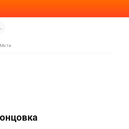
.
Міста
ронцовка