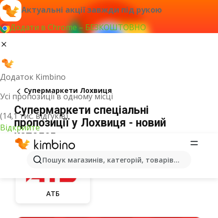
Актуальні акції завжди під рукою
Додати в Chrome – БЕЗКОШТОВНО
Додаток Kimbino
Супермаркети Лохвиця
Усі пропозиції в одному місці
Супермаркети спеціальні
(14,1 тис. відгуків)
пропозиції у Лохвиця - новий
Відкрийте
каталог
Пошук магазинів, категорій, товарів...
АТБ