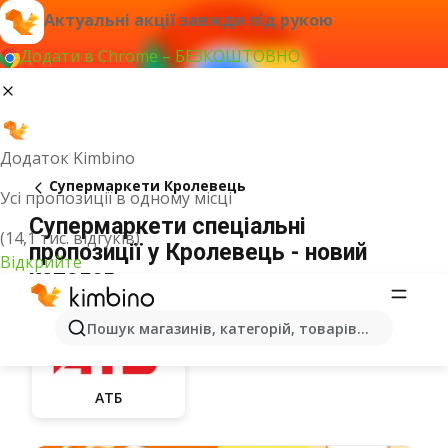
Актуальні акції завжди під рукою
Додати в Chrome – БЕЗКОШТОВНО
Додаток Kimbino
Супермаркети Кролевець
Усі пропозиції в одному місці
Супермаркети спеціальні
(14,1 тис. відгуків)
пропозиції у Кролевець - новий
Відкрийте
каталог
Пошук магазинів, категорій, товарів...
АТБ