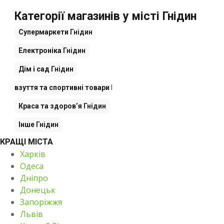
Категорії магазинів у місті Гнідин
Супермаркети
Гнідин
Електроніка
Гнідин
Дім і сад
Гнідин
дяг, взуття та спортивні товари
Гнідин
Краса та здоров’я
Гнідин
Інше
Гнідин
КРАЩІ МІСТА
Харків
Одеса
Дніпро
Донецьк
Запоріжжя
Львів