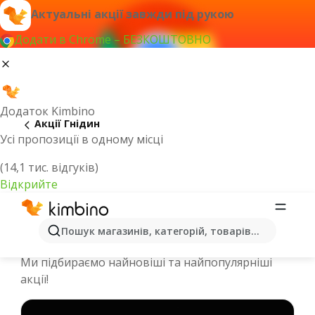
Актуальні акції завжди під рукою
Додати в Chrome – БЕЗКОШТОВНО
Додаток Kimbino
Акції Гнідин
Усі пропозиції в одному місці
(14,1 тис. відгуків)
Відкрийте
Спеціальні пропозиції та каталоги
Пошук магазинів, категорій, товарів...
онлайн - Гнідин
Ми підбираємо найновіші та найпопулярніші
акції!