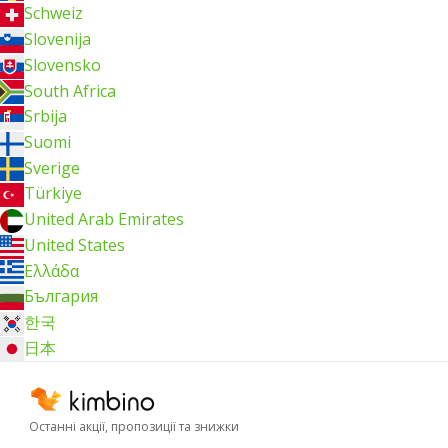
Schweiz
Slovenija
Slovensko
South Africa
Srbija
Suomi
Sverige
Türkiye
United Arab Emirates
United States
Ελλάδα
България
한국
日本
Останні акції, пропозиції та знижки