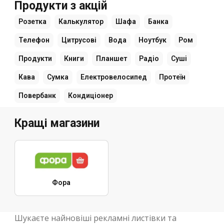
Продукти з акцій
Розетка
Калькулятор
Шафа
Банка
Телефон
Цитрусові
Вода
Ноутбук
Ром
Продукти
Книги
Планшет
Радіо
Суші
Кава
Сумка
Електровелосипед
Протеїн
Повербанк
Кондиціонер
Кращі магазини
Фора
Шукаєте найновіші рекламні листівки та