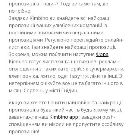
пропозиції в Гнідин? Тоді ви саме там, де
потрібно.
Завдяки Kimbino ви знайдете всі найкращі
пропозиції ваших улюблених компаній із
постійними знижками чи спеціальними
пропозиціями. Регулярно переглядайте онлайн-
листівки, і ви знайдете найкращі пропозиції.
Зокрема, можна побачити наступне
Фора
.
Kimbino готує листівки та щотижневі рекламні
оголошення з таких категорій, як супермаркети,
електроніка, житло, одяг і взуття, ліки та інші. З
нетерпінням очікуйте все це та багато іншого в
місяці Серпень у місті Гнідин.
Якщо ви хочете бачити найновіші та найкращі
пропозиції в будь-який час і в будь-якому місці,
завантажте наш
Kimbino app
і завдяки push-
сповіщенням ви ніколи не пропустите особливу
пропозицію!