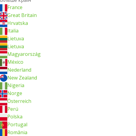
Більше країн
France
Great Britain
Hrvatska
Italia
Lietuva
Lietuva
Magyarország
México
Nederland
New Zealand
Nigeria
Norge
Österreich
Perú
Polska
Portugal
România