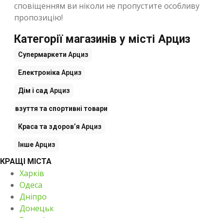
сповіщенням ви ніколи не пропустите особливу
пропозицію!
Категорії магазинів у місті Арциз
Супермаркети
Арциз
Електроніка
Арциз
Дім і сад
Арциз
дяг, взуття та спортивні товари
Арциз
Краса та здоров’я
Арциз
Інше
Арциз
КРАЩІ МІСТА
Харків
Одеса
Дніпро
Донецьк