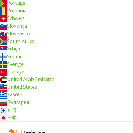
Portugal
România
Schweiz
Slovenija
Slovensko
South Africa
Srbija
Suomi
Sverige
Türkiye
United Arab Emirates
United States
Ελλάδα
България
한국
日本