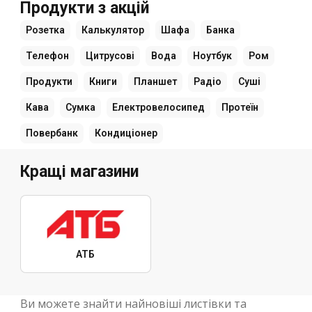
Продукти з акцій
Розетка
Калькулятор
Шафа
Банка
Телефон
Цитрусові
Вода
Ноутбук
Ром
Продукти
Книги
Планшет
Радіо
Суші
Кава
Сумка
Електровелосипед
Протеїн
Повербанк
Кондиціонер
Кращі магазини
АТБ
Ви можете знайти найновіші листівки та