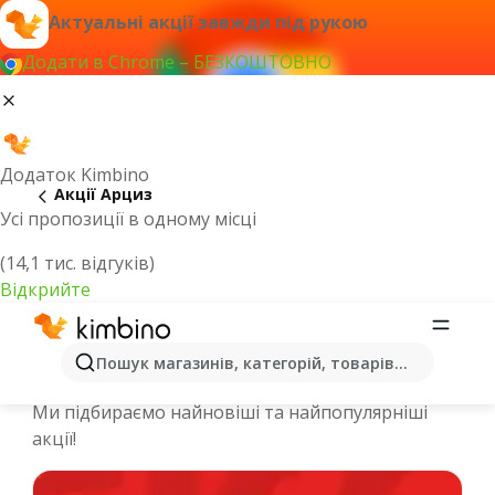
Актуальні акції завжди під рукою
Додати в Chrome – БЕЗКОШТОВНО
Додаток Kimbino
Акції Арциз
Усі пропозиції в одному місці
(14,1 тис. відгуків)
Відкрийте
Спеціальні пропозиції та каталоги
Пошук магазинів, категорій, товарів...
онлайн - Арциз
Ми підбираємо найновіші та найпопулярніші
акції!