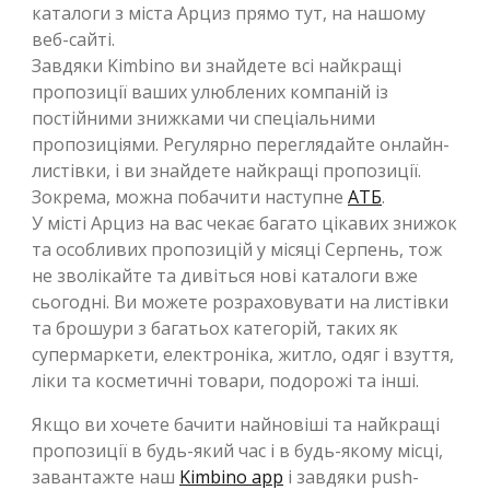
каталоги з міста Арциз прямо тут, на нашому
веб-сайті.
Завдяки Kimbino ви знайдете всі найкращі
пропозиції ваших улюблених компаній із
постійними знижками чи спеціальними
пропозиціями. Регулярно переглядайте онлайн-
листівки, і ви знайдете найкращі пропозиції.
Зокрема, можна побачити наступне
АТБ
.
У місті Арциз на вас чекає багато цікавих знижок
та особливих пропозицій у місяці Серпень, тож
не зволікайте та дивіться нові каталоги вже
сьогодні. Ви можете розраховувати на листівки
та брошури з багатьох категорій, таких як
супермаркети, електроніка, житло, одяг і взуття,
ліки та косметичні товари, подорожі та інші.
Якщо ви хочете бачити найновіші та найкращі
пропозиції в будь-який час і в будь-якому місці,
завантажте наш
Kimbino app
і завдяки push-