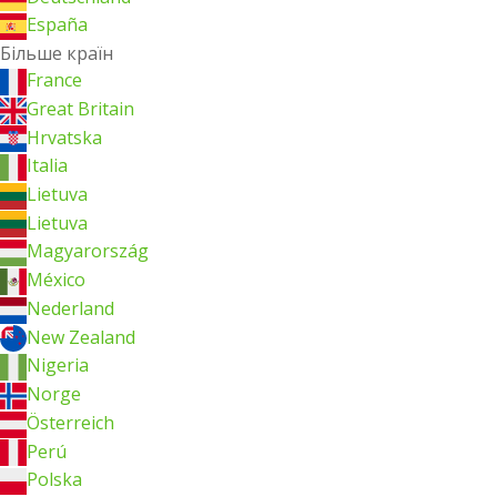
España
Більше країн
France
Great Britain
Hrvatska
Italia
Lietuva
Lietuva
Magyarország
México
Nederland
New Zealand
Nigeria
Norge
Österreich
Perú
Polska