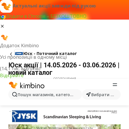
Актуальні акції завжди під рукою
Додати в Chrome – БЕЗКОШТОВНО
Додаток Kimbino
Юск - Поточний каталог
Усі пропозиції в одному місці
Юск акції | 14.05.2026 - 03.06.2026 |
(14,1 тис. відгуків)
новий каталог
Відкрийте
ОГОЛОШЕННЯ
Пошук магазинів, категорій, товарів...
Вибрати місто