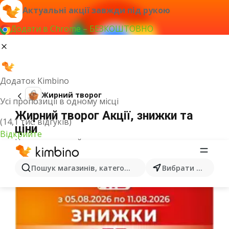
Актуальні акції завжди під рукою
Додати в Chrome – БЕЗКОШТОВНО
Додаток Kimbino
Жирний творог
Усі пропозиції в одному місці
Жирний творог Акції, знижки та
(14,1 тис. відгуків)
ціни
Відкрийте
Не вдалось знайти результати для цього слова.
Інші акції з категорії
Пошук магазинів, категорій, товарів...
Вибрати місто