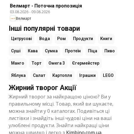
Велмарт - Поточна пропозиція
03.08.2026
-
09.08.2026
Велмарт
Інші популярні товари
Цитрусові
Вода
Ром
Продукти
Книги
Суші
Кава
Сумка
Протеїн
Піца
Пиво
Манго
Торт
Омега 3
Єгермейстер
Яблука
Салат
Картопля
Іграшки
LEGO
Жирний творог Акції
Жирний творог за найкращою ціною? Ви у
правильному місці. Товар, який ви шукаєте,
можна знайти у 0 каталогах. Подивіться ці
листівки і знайдіть інші чудові ціни на ваші
улюблені продукти. Знайти найкращі ціни
можна швидко і легко з
Kimbino.com.ua
.