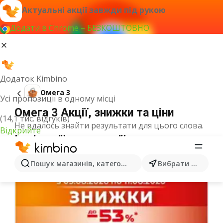
Актуальні акції завжди під рукою
Додати в Chrome – БЕЗКОШТОВНО
Додаток Kimbino
Омега 3
Усі пропозиції в одному місці
Омега 3 Акції, знижки та ціни
(14,1 тис. відгуків)
Не вдалось знайти результати для цього слова.
Відкрийте
Інші акції з категорії
Пошук магазинів, категорій, товарів...
Вибрати місто