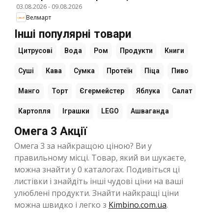
03.08.2026
-
09.08.2026
Велмарт
Інші популярні товари
Цитрусові
Вода
Ром
Продукти
Книги
Суші
Кава
Сумка
Протеїн
Піца
Пиво
Манго
Торт
Єгермейстер
Яблука
Салат
Картопля
Іграшки
LEGO
Ашваганда
Омега 3 Акції
Омега 3 за найкращою ціною? Ви у
правильному місці. Товар, який ви шукаєте,
можна знайти у 0 каталогах. Подивіться ці
листівки і знайдіть інші чудові ціни на ваші
улюблені продукти. Знайти найкращі ціни
можна швидко і легко з
Kimbino.com.ua
.