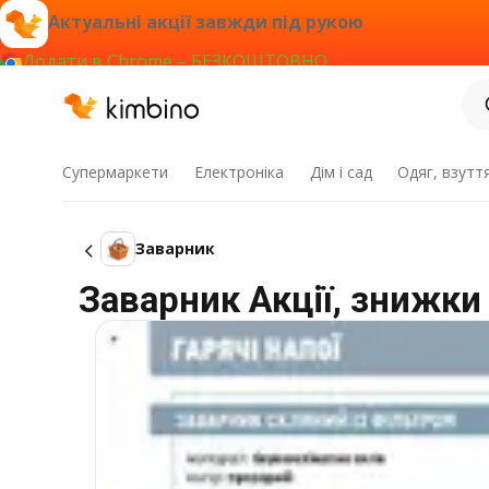
Актуальні акції завжди під рукою
Додати в Chrome – БЕЗКОШТОВНО
Супермаркети
Електроніка
Дім і сад
Одяг, взутт
Заварник
Заварник Акції, знижки 