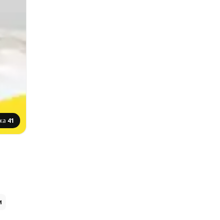
нка
41
и