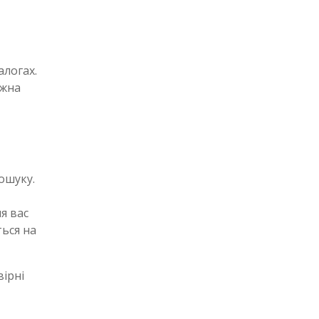
алогах.
ожна
ошуку.
я вас
ься на
вірні