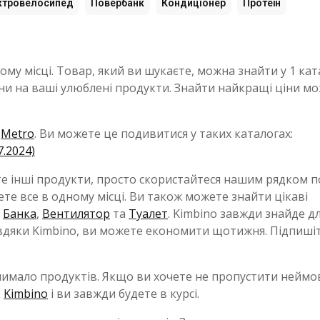
ктровелосипед
Повербанк
Кондиціонер
Протеїн
у місці. Товар, який ви шукаєте, можна знайти у 1 кат
 ціни на ваші улюблені продукти. Знайти найкращі ціни м
є
Metro
. Ви можете це подивитися у таких каталогах:
7.2024)
те інші продукти, просто скористайтеся нашим рядком п
те все в одному місці. Ви також можете знайти цікаві
,
Банка
,
Вентилятор
та
Туалет
. Kimbino завжди знайде дл
авдяки Kimbino, ви можете економити щотижня. Підпишіт
чимало продуктів. Якщо ви хочете не пропустити неймо
к
Kimbino
і ви завжди будете в курсі.