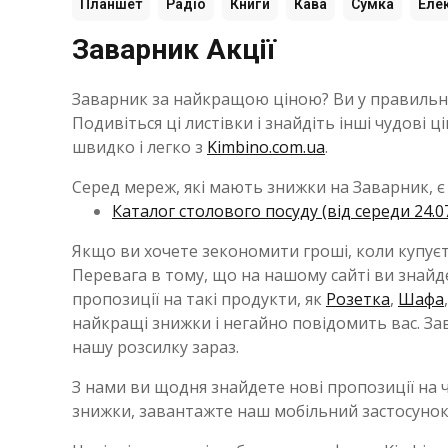
Планшет
Радіо
Книги
Кава
Сумка
Еле
Заварник Акції
Заварник за найкращою ціною? Ви у правильном
Подивіться ці листівки і знайдіть інші чудові
швидко і легко з
Kimbino.com.ua
.
Серед мереж, які мають знижки на Заварник, 
Каталог столового посуду (від середи 24.0
Якщо ви хочете зекономити гроші, коли купує
Перевага в тому, що на нашому сайті ви знайде
пропозиції на такі продукти, як
Розетка
,
Шафа
найкращі знижки і негайно повідомить вас. З
нашу розсилку зараз.
З нами ви щодня знайдете нові пропозиції на 
знижки, завантажте наш мобільний застосуно