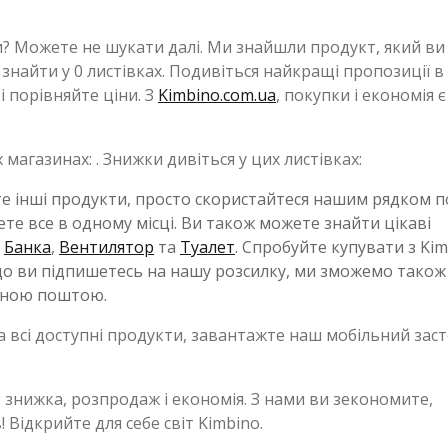
? Можете не шукати далі. Ми знайшли продукт, який ви
найти у 0 листівках. Подивіться найкращі пропозиції в
 порівняйте ціни. З
Kimbino.com.ua
, покупки і економія є
магазинах: . Знижки дивіться у цих листівках:
те інші продукти, просто скористайтеся нашим рядком п
те все в одному місці. Ви також можете знайти цікаві
,
Банка
,
Вентилятор
та
Туалет
. Спробуйте купувати з Kim
кщо ви підпишетесь на нашу розсилку, ми зможемо також
онною поштою.
а всі доступні продукти, завантажте наш мобільний зас
: знижка, розпродаж і економія. З нами ви зекономите,
 Відкрийте для себе світ Kimbino.