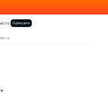
місто
Підтвердити
Міста
ги