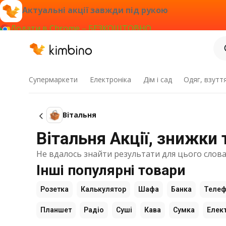
Актуальні акції завжди під рукою
Додати в Chrome – БЕЗКОШТОВНО
Супермаркети
Електроніка
Дім і сад
Одяг, взутт
Вітальня
Вітальня Акції, знижки 
Не вдалось знайти результати для цього слова
Інші популярні товари
Розетка
Калькулятор
Шафа
Банка
Теле
Планшет
Радіо
Суші
Кава
Сумка
Елек