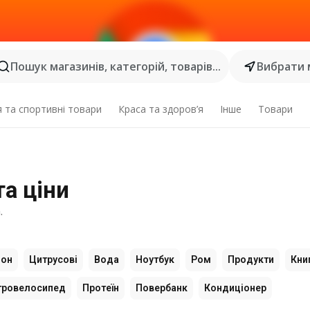
Пошук магазинів, категорій, товарів...
Вибрати 
я та спортивні товари
Краса та здоров’я
Інше
Товари
та ціни
.
фон
Цитрусові
Вода
Ноутбук
Ром
Продукти
Кни
тровелосипед
Протеїн
Повербанк
Кондиціонер