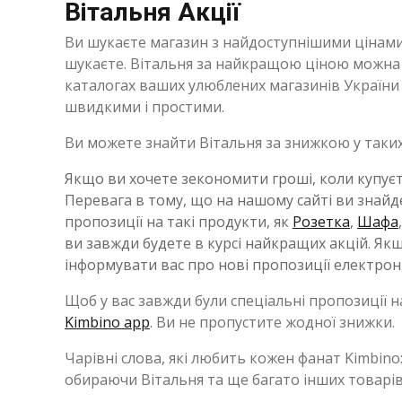
Вітальня Акції
Ви шукаєте магазин з найдоступнішими цінами
шукаєте. Вітальня за найкращою ціною можна з
каталогах ваших улюблених магазинів України і
швидкими і простими.
Ви можете знайти Вітальня за знижкою у таких 
Якщо ви хочете зекономити гроші, коли купує
Перевага в тому, що на нашому сайті ви знайде
пропозиції на такі продукти, як
Розетка
,
Шафа
ви завжди будете в курсі найкращих акцій. Я
інформувати вас про нові пропозиції електр
Щоб у вас завжди були спеціальні пропозиції н
Kimbino app
. Ви не пропустите жодної знижки.
Чарівні слова, які любить кожен фанат Kimbino
обираючи Вітальня та ще багато інших товарів!