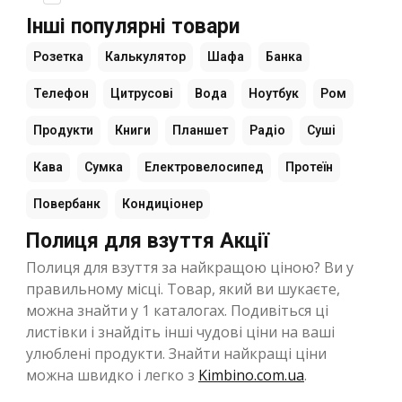
Інші популярні товари
Розетка
Калькулятор
Шафа
Банка
Телефон
Цитрусові
Вода
Ноутбук
Ром
Продукти
Книги
Планшет
Радіо
Суші
Кава
Сумка
Електровелосипед
Протеїн
Повербанк
Кондиціонер
Полиця для взуття Акції
Полиця для взуття за найкращою ціною? Ви у
правильному місці. Товар, який ви шукаєте,
можна знайти у 1 каталогах. Подивіться ці
листівки і знайдіть інші чудові ціни на ваші
улюблені продукти. Знайти найкращі ціни
можна швидко і легко з
Kimbino.com.ua
.