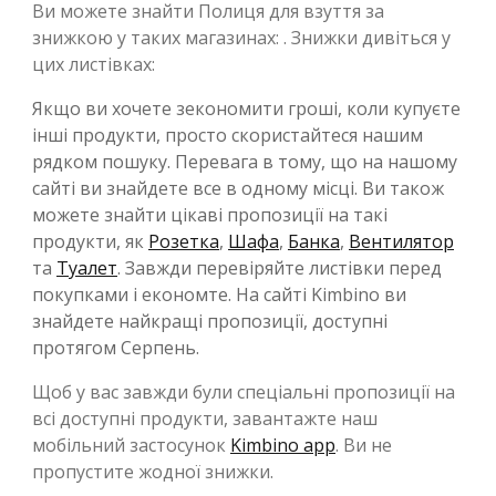
Ви можете знайти Полиця для взуття за
знижкою у таких магазинах: . Знижки дивіться у
цих листівках:
Якщо ви хочете зекономити гроші, коли купуєте
інші продукти, просто скористайтеся нашим
рядком пошуку. Перевага в тому, що на нашому
сайті ви знайдете все в одному місці. Ви також
можете знайти цікаві пропозиції на такі
продукти, як
Розетка
,
Шафа
,
Банка
,
Вентилятор
та
Туалет
. Завжди перевіряйте листівки перед
покупками і економте. На сайті Kimbino ви
знайдете найкращі пропозиції, доступні
протягом Серпень.
Щоб у вас завжди були спеціальні пропозиції на
всі доступні продукти, завантажте наш
мобільний застосунок
Kimbino app
. Ви не
пропустите жодної знижки.