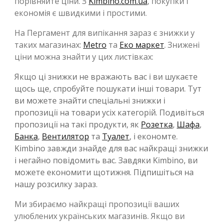
порівняйте ціни. З
Kimbino.com.ua
, покупки і
економія є швидкими і простими.
На Пергамент для випікання зараз є знижки у
таких магазинах:
Metro
та
Еко маркет
. Знижені
ціни можна знайти у цих листівках:
Якщо ці знижки не вражають вас і ви шукаєте
щось ще, спробуйте пошукати інші товари. Тут
ви можете знайти спеціальні знижки і
пропозиції на товари усіх категорій. Подивіться
пропозиції на такі продукти, як
Розетка
,
Шафа
,
Банка
,
Вентилятор
та
Туалет
, і економте.
Kimbino завжди знайде для вас найкращі знижки
і негайно повідомить вас. Завдяки Kimbino, ви
можете економити щотижня. Підпишіться на
нашу розсилку зараз.
Ми збираємо найкращі пропозиції ваших
улюблених українських магазинів. Якщо ви