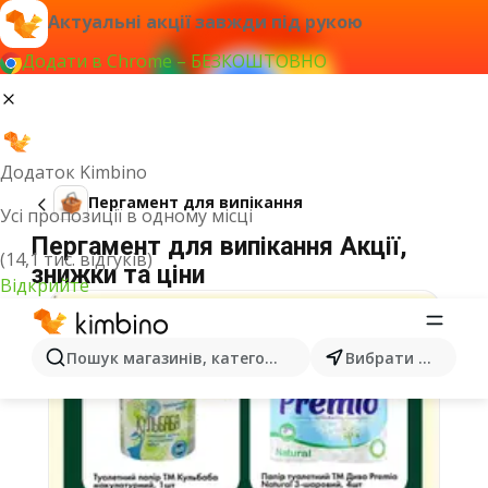
Актуальні акції завжди під рукою
Додати в Chrome – БЕЗКОШТОВНО
Додаток Kimbino
Пергамент для випікання
Усі пропозиції в одному місці
Пергамент для випікання Акції,
(14,1 тис. відгуків)
знижки та ціни
Відкрийте
Пошук магазинів, категорій, товарів...
Вибрати місто