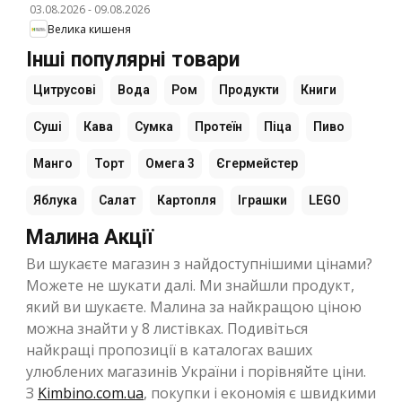
03.08.2026
-
09.08.2026
Велика кишеня
Інші популярні товари
Цитрусові
Вода
Ром
Продукти
Книги
Суші
Кава
Сумка
Протеїн
Піца
Пиво
Манго
Торт
Омега 3
Єгермейстер
Яблука
Салат
Картопля
Іграшки
LEGO
Малина Акції
Ви шукаєте магазин з найдоступнішими цінами?
Можете не шукати далі. Ми знайшли продукт,
який ви шукаєте. Малина за найкращою ціною
можна знайти у 8 листівках. Подивіться
найкращі пропозиції в каталогах ваших
улюблених магазинів України і порівняйте ціни.
З
Kimbino.com.ua
, покупки і економія є швидкими