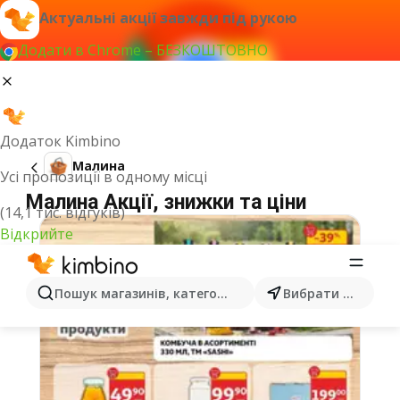
Актуальні акції завжди під рукою
Додати в Chrome – БЕЗКОШТОВНО
Додаток Kimbino
Малина
Усі пропозиції в одному місці
Малина Акції, знижки та ціни
(14,1 тис. відгуків)
Відкрийте
Пошук магазинів, категорій, товарів...
Вибрати місто