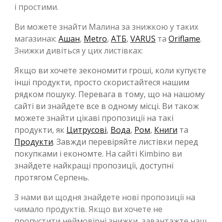
і простими.
Ви можете знайти Малина за знижкою у таких
магазинах:
Ашан
,
Metro
,
АТБ
,
VARUS
та
Oriflame
.
Знижки дивіться у цих листівках:
Якщо ви хочете зекономити гроші, коли купуєте
інші продукти, просто скористайтеся нашим
рядком пошуку. Перевага в тому, що на нашому
сайті ви знайдете все в одному місці. Ви також
можете знайти цікаві пропозиції на такі
продукти, як
Цитрусові
,
Вода
,
Ром
,
Книги
та
Продукти
. Завжди перевіряйте листівки перед
покупками і економте. На сайті Kimbino ви
знайдете найкращі пропозиції, доступні
протягом Серпень.
З нами ви щодня знайдете нові пропозиції на
чимало продуктів. Якщо ви хочете не
пропустити неймовірні знижки, завантажте наш