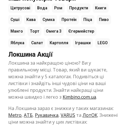
Цитрусові
Вода
Ром
Продукти
Книги
Суші
Кава
Сумка
Протеїн
Піца
Пиво
Манго
Торт
Омега 3
Єгермейстер
Яблука
Салат
Картопля
Іграшки
LEGO
Локшина Акції
Локшина за найкращою ціною? Ви у
правильному місці. Товар, який ви шукаєте,
можна знайти у 5 каталогах. Подивіться ці
листівки і знайдіть інші чудові ціни на ваші
улюблені продукти. Знайти найкращі ціни
можна швидко і легко з
Kimbino.com.ua
.
На Локшина зараз є знижки у таких магазинах:
Metro
,
АТБ
,
Рукавичка
,
VARUS
та
ЛотОК
. Знижені
ціни можна знайти у цих листівках: