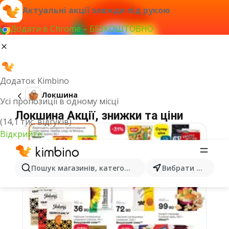
Актуальні акції завжди під рукою
Додати в Chrome – БЕЗКОШТОВНО
Додаток Kimbino
Локшина
Усі пропозиції в одному місці
Локшина Акції, знижки та ціни
(14,1 тис. відгуків)
Відкрийте
Пошук магазинів, категорій, товарів...
Вибрати місто