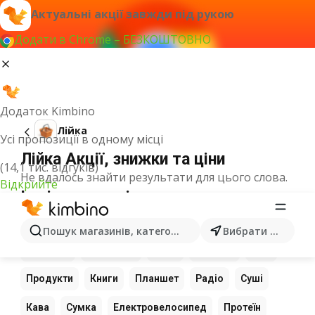
Актуальні акції завжди під рукою
Додати в Chrome – БЕЗКОШТОВНО
Додаток Kimbino
Лійка
Усі пропозиції в одному місці
Лійка Акції, знижки та ціни
(14,1 тис. відгуків)
Не вдалось знайти результати для цього слова.
Відкрийте
Інші популярні товари
Розетка
Калькулятор
Шафа
Банка
Пошук магазинів, категорій, товарів...
Вибрати місто
Телефон
Цитрусові
Вода
Ноутбук
Ром
Продукти
Книги
Планшет
Радіо
Суші
Кава
Сумка
Електровелосипед
Протеїн