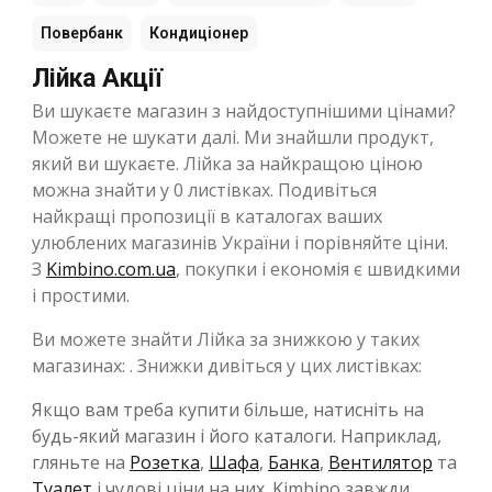
Повербанк
Кондиціонер
Лійка Акції
Ви шукаєте магазин з найдоступнішими цінами?
Можете не шукати далі. Ми знайшли продукт,
який ви шукаєте. Лійка за найкращою ціною
можна знайти у 0 листівках. Подивіться
найкращі пропозиції в каталогах ваших
улюблених магазинів України і порівняйте ціни.
З
Kimbino.com.ua
, покупки і економія є швидкими
і простими.
Ви можете знайти Лійка за знижкою у таких
магазинах: . Знижки дивіться у цих листівках:
Якщо вам треба купити більше, натисніть на
будь-який магазин і його каталоги. Наприклад,
гляньте на
Розетка
,
Шафа
,
Банка
,
Вентилятор
та
Туалет
і чудові ціни на них. Kimbino завжди