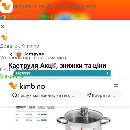
Актуальні акції завжди під рукою
Додати в Chrome – БЕЗКОШТОВНО
Додаток Kimbino
Каструля
Усі пропозиції в одному місці
Каструля Акції, знижки та ціни
(14,1 тис. відгуків)
Відкрийте
Пошук магазинів, категорій, товарів...
Вибрати місто