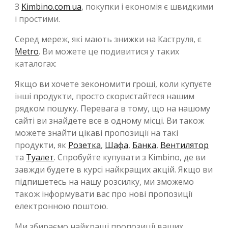
З
Kimbino.com.ua
, покупки і економія є швидкими
і простими.
Серед мереж, які мають знижки на Каструля, є
Metro
. Ви можете це подивитися у таких
каталогах:
Якщо ви хочете зекономити гроші, коли купуєте
інші продукти, просто скористайтеся нашим
рядком пошуку. Перевага в тому, що на нашому
сайті ви знайдете все в одному місці. Ви також
можете знайти цікаві пропозиції на такі
продукти, як
Розетка
,
Шафа
,
Банка
,
Вентилятор
та
Туалет
. Спробуйте купувати з Kimbino, де ви
завжди будете в курсі найкращих акцій. Якщо ви
підпишетесь на нашу розсилку, ми зможемо
також інформувати вас про нові пропозиції
електронною поштою.
Ми збираємо найкращі пропозиції ваших