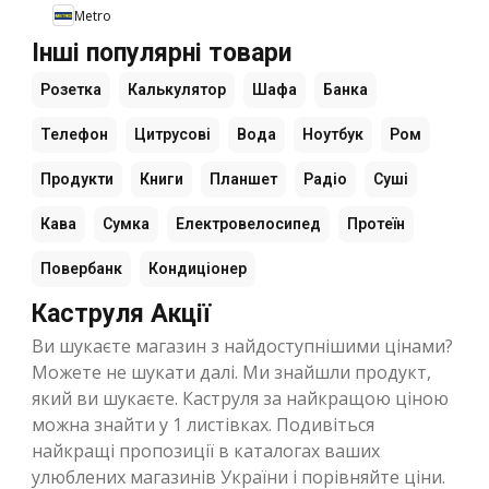
Metro
Інші популярні товари
Розетка
Калькулятор
Шафа
Банка
Телефон
Цитрусові
Вода
Ноутбук
Ром
Продукти
Книги
Планшет
Радіо
Суші
Кава
Сумка
Електровелосипед
Протеїн
Повербанк
Кондиціонер
Каструля Акції
Ви шукаєте магазин з найдоступнішими цінами?
Можете не шукати далі. Ми знайшли продукт,
який ви шукаєте. Каструля за найкращою ціною
можна знайти у 1 листівках. Подивіться
найкращі пропозиції в каталогах ваших
улюблених магазинів України і порівняйте ціни.