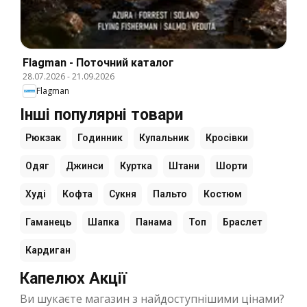
Flagman - Поточний каталог
28.07.2026
-
21.09.2026
Flagman
Інші популярні товари
Рюкзак
Годинник
Купальник
Кросівки
Одяг
Джинси
Куртка
Штани
Шорти
Худі
Кофта
Сукня
Пальто
Костюм
Гаманець
Шапка
Панама
Топ
Браслет
Кардиган
Капелюх Акції
Ви шукаєте магазин з найдоступнішими цінами?