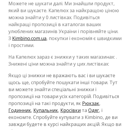
Можете не шукати далі. Ми знайшли продукт,
який ви шукаєте. Капелюх за найкращою ціною
можна знайти у 0 листівках. Подивіться
найкращі пропозиції в каталогах ваших
улюблених магазинів України і порівняйте ціни.
З
Kimbino.com.ua
, покупки і економія є швидкими
і простими.
На Капелюх зараз є знижки у таких магазинах: .
Знижені ціни можна знайти у цих листівках:
Якщо ці знижки не вражають вас і ви шукаєте
щось ще, спробуйте пошукати інші товари. Тут
ви можете знайти спеціальні знижки і
пропозиції на товари усіх категорій. Подивіться
пропозиції на такі продукти, як
Рюкзак
,
Годинник
,
Купальник
,
Кросівки
та
Одяг
, і
економте. Спробуйте купувати з Kimbino, де ви
завжди будете в курсі найкращих акцій. Якщо ви