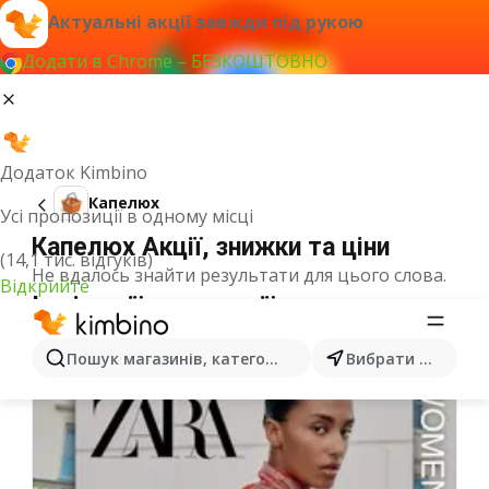
Актуальні акції завжди під рукою
Додати в Chrome – БЕЗКОШТОВНО
Додаток Kimbino
Капелюх
Усі пропозиції в одному місці
Капелюх Акції, знижки та ціни
(14,1 тис. відгуків)
Не вдалось знайти результати для цього слова.
Відкрийте
Інші акції з категорії
Пошук магазинів, категорій, товарів...
Вибрати місто